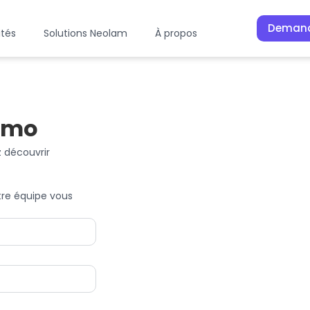
Demand
ités
Solutions Neolam
À propos
émo
Lamster vous accompagne sur l’e
 découvrir
commercial@neolam.fr
09 ·
tre équipe vous