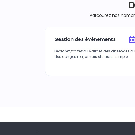
D
Parcourez nos nombre
ue
Gestion des évènements
nsmettez-le
Déclarez, traitez ou validez des absences o
ure
des congés n'a jamais été aussi simple