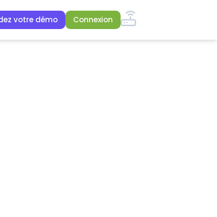
ez votre démo
Connexion
nsemble de votre processus RH.
 70 · 70 · 15 · 70