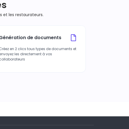
és
et les restaurateurs.
Génération de documents
Gestion du
Créez en 2 clics tous types de documents et
Assurez le suivi 
envoyez les directement à vos
de vos différent
collaborateurs