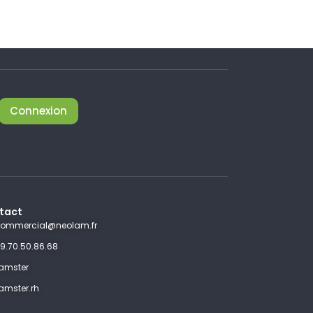
Connexion
tact
ommercial@neolam.fr
9.70.50.86.68
amster
amster.rh