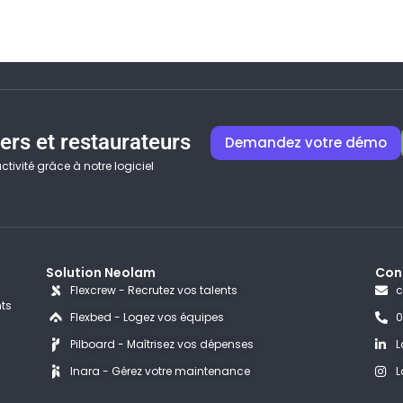
ers et restaurateurs
Demandez votre démo
tivité grâce à notre logiciel
Solution Neolam
Con
Flexcrew - Recrutez vos talents
c
ts
Flexbed - Logez vos équipes
0
Pilboard - Maîtrisez vos dépenses
L
Inara - Gérez votre maintenance
L