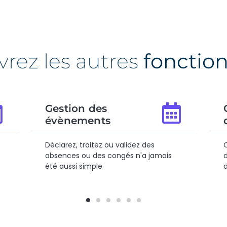
rez les autres
fonction
Génération de
documents
u validez des
Créez en 2 clics tous types de
ongés n'a jamais
documents et envoyez les
directement à vos collaborateur