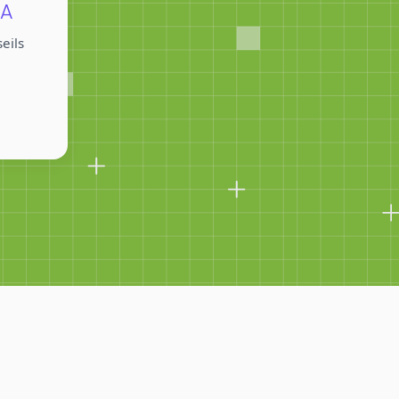
IA
eils