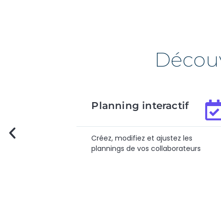
Découv
nning interactif
Gestion des
évènements
, modifiez et ajustez les
Déclarez, traitez o
ings de vos collaborateurs​
absences ou des c
été aussi simple